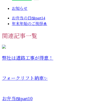
お知らせ
お弁当の日🍱part14
年末年始のご挨拶🎍
関連記事一覧
弊社は道路工事が得意！
フォークリフト納車✨
お弁当🍱part10