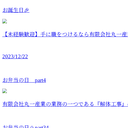
お誕生日🎉
【未経験歓迎】手に職をつけるなら有限会社丸一産
2023/12/22
お弁当の日 part4
有限会社丸一産業の業務の一つである『解体工事』
お弁当の日🍙part34