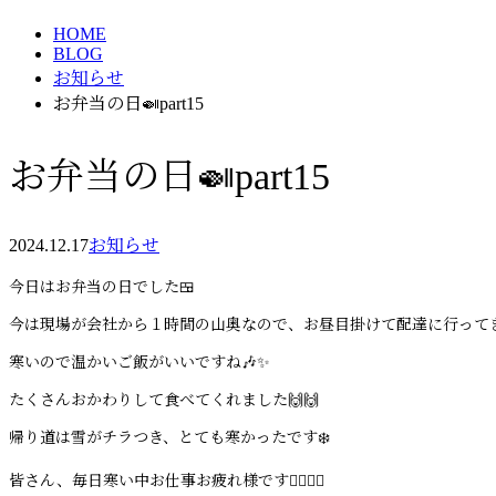
HOME
BLOG
お知らせ
お弁当の日🍛part15
お弁当の日🍛part15
2024.12.17
お知らせ
今日はお弁当の日でした🍱
今は現場が会社から１時間の山奥なので、お昼目掛けて配達に行ってき
寒いので温かいご飯がいいですね🎶✨
たくさんおかわりして食べてくれました🙌🙌
帰り道は雪がチラつき、とても寒かったです❄️
皆さん、毎日寒い中お仕事お疲れ様です🙇‍♀️🙇‍♀️