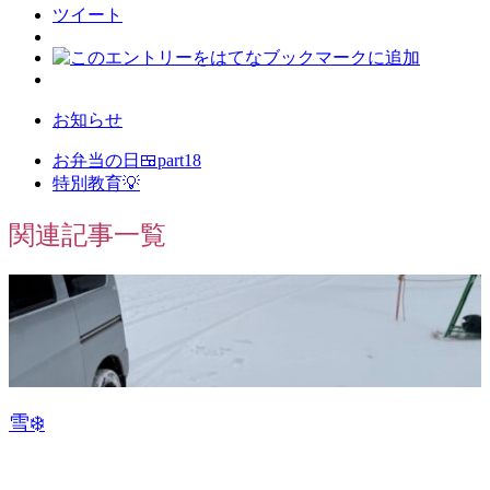
ツイート
お知らせ
お弁当の日🍱part18
特別教育💡
関連記事一覧
雪❄️