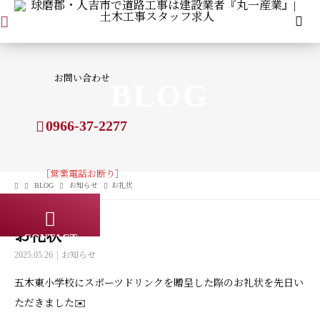
お問い合わせ
BLOG
0966-37-2277
［営業電話お断り］
BLOG
お知らせ
お礼状
お礼状
CONTACT
2025.05.26
お知らせ
五木東小学校にスポーツドリンクを贈呈した際のお礼状を先日い
ただきました✉️