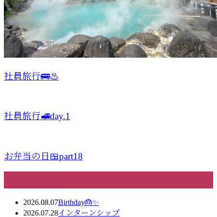
社員旅行🚌♨️
社員旅行🚅day.1
お弁当の日🍱part18
最近の投稿
2026.08.07
Birthday🎂✨
2026.07.28
インターンシップ