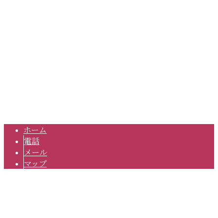
〒868-0201
熊本県球磨郡五木村甲4951
Googleマップで確認する
TEL：0966-37-2277 FAX：0966-37-2512
道路工事・解体工事は熊本県球磨郡の『有限会社丸一産業』
Copyright © 道路工事なら熊本県人吉市や球磨郡で活動する総合建設業者
『有限会社丸一産業』へ. All rights reserved.
ホーム
電話
メール
マップ