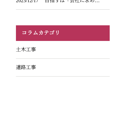
2023/12/17
目指すは「会社に求め…
コラムカテゴリ
土木工事
道路工事